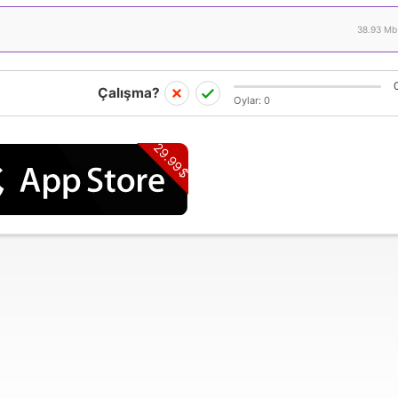
38.93 Mb
Çalışma?
Oylar:
0
29.99$