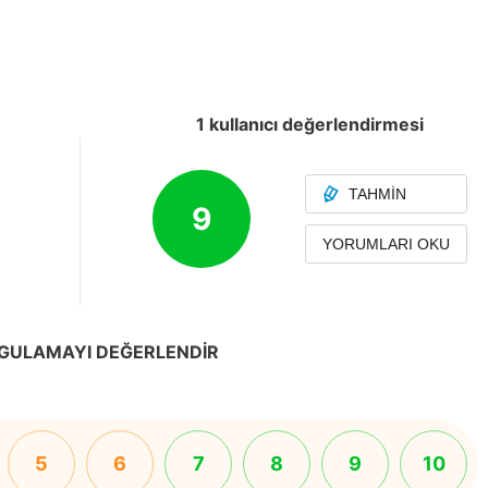
1 kullanıcı değerlendirmesi
TAHMIN
9
YORUMLARI OKU
GULAMAYI DEĞERLENDIR
5
6
7
8
9
10