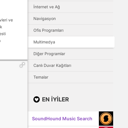
İnternet ve Ağ
Navigasyon
vleri ve
ik
Ofis Programları
esti
n
Multimedya
Diğer Programlar
Canlı Duvar Kağıtları
Temalar
EN IYILER
SoundHound Music Search