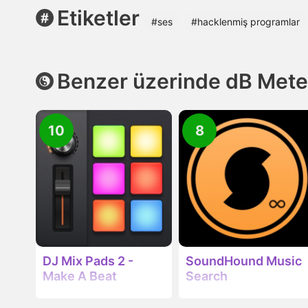
Etiketler
#ses
#hacklenmiş programlar
Benzer üzerinde dB Mete
10
8
DJ Mix Pads 2 -
SoundHound Music
Make A Beat
Search