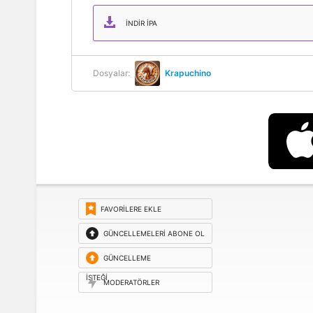
İNDIR IPA
Dosyalar:
Krapuchino
FAVORILERE EKLE
GÜNCELLEMELERI ABONE OL
GÜNCELLEME
ISTEĞI
MODERATÖRLER