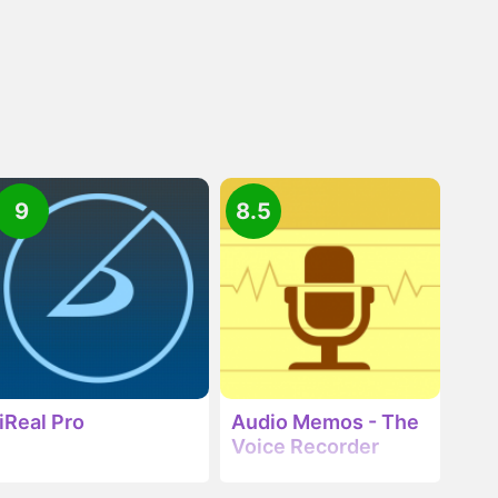
9
8.5
iReal Pro
Audio Memos - The
Voice Recorder