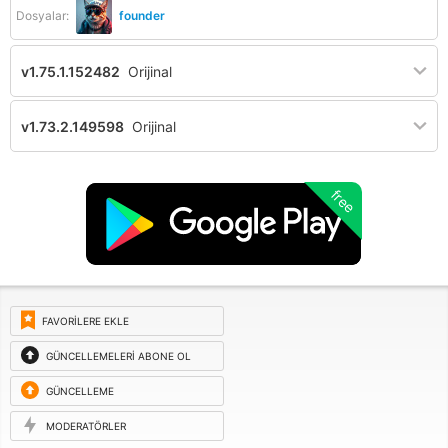
Dosyalar:
founder
v1.75.1.152482
Orijinal
v1.73.2.149598
Orijinal
free
FAVORILERE EKLE
GÜNCELLEMELERI ABONE OL
GÜNCELLEME
ISTEĞI
MODERATÖRLER