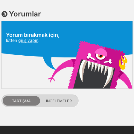
Yorumlar
Yorum bırakmak için,
lütfen
giriş yapın
.
TARTIŞMA
İNCELEMELER