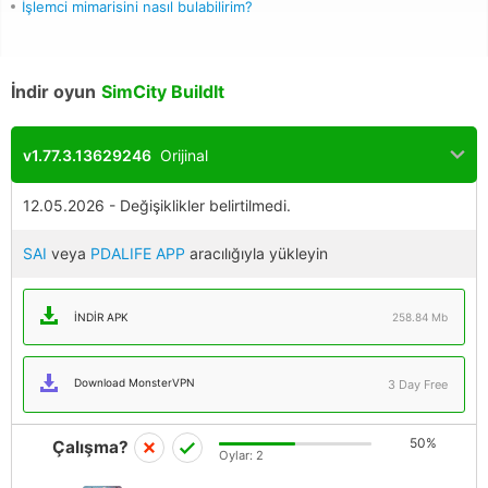
İşlemci mimarisini nasıl bulabilirim?
İndir oyun
SimCity BuildIt
v1.77.3.13629246
Orijinal
12.05.2026 - Değişiklikler belirtilmedi.
SAI
veya
PDALIFE APP
aracılığıyla yükleyin
İNDIR APK
258.84 Mb
Download MonsterVPN
3 Day Free
50%
Çalışma?
Oylar:
2