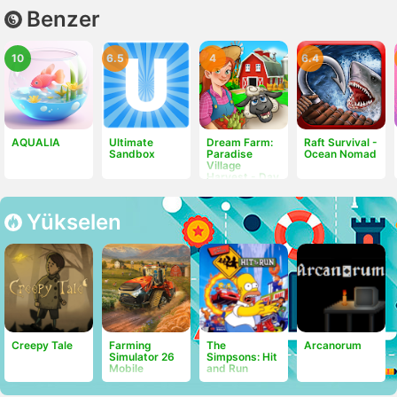
Benzer
10
6.5
4
6.4
AQUALIA
Ultimate
Dream Farm:
Raft Survival -
Sandbox
Paradise
Ocean Nomad
Village
Harvest - Day
of Hay
Yükselen
Creepy Tale
Farming
The
Arcanorum
Simulator 26
Simpsons: Hit
Mobile
and Run