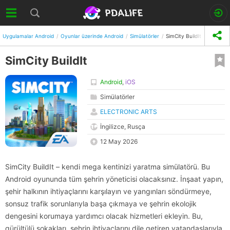
Uygulamalar Android
Oyunlar üzerinde Android
Simülatörler
SimCity BuildIt
SimCity BuildIt
Android
,
iOS
Simülatörler
ELECTRONIC ARTS
İngilizce, Rusça
12 May 2026
SimCity BuildIt – kendi mega kentinizi yaratma simülatörü. Bu
Android oyununda tüm şehrin yöneticisi olacaksınız. İnşaat yapın,
şehir halkının ihtiyaçlarını karşılayın ve yangınları söndürmeye,
sonsuz trafik sorunlarıyla başa çıkmaya ve şehrin ekolojik
dengesini korumaya yardımcı olacak hizmetleri ekleyin. Bu,
gürültülü sokakları, şehrin ihtiyaçlarını dile getiren vatandaşlarıyla