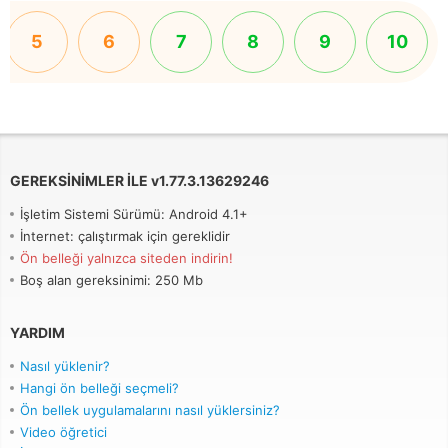
5
6
7
8
9
10
GEREKSINIMLER ILE
v
1.77.3.13629246
İşletim Sistemi Sürümü: Android 4.1+
İnternet: çalıştırmak için gereklidir
Ön belleği yalnızca siteden indirin!
Boş alan gereksinimi: 250 Mb
YARDIM
Nasıl yüklenir?
Hangi ön belleği seçmeli?
Ön bellek uygulamalarını nasıl yüklersiniz?
Video öğretici