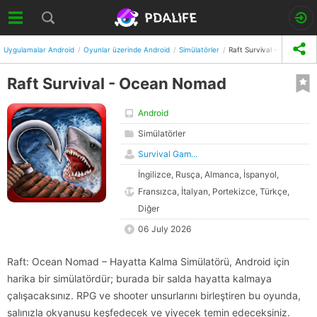
Uygulamalar Android
Oyunlar üzerinde Android
Simülatörler
Raft Survival - Ocean N
Raft Survival - Ocean Nomad
Android
Simülatörler
Survival Gam...
İngilizce, Rusça, Almanca, İspanyol,
Fransızca, İtalyan, Portekizce, Türkçe,
Diğer
06 July 2026
Raft: Ocean Nomad – Hayatta Kalma Simülatörü, Android için
harika bir simülatördür; burada bir salda hayatta kalmaya
çalışacaksınız. RPG ve shooter unsurlarını birleştiren bu oyunda,
salınızla okyanusu keşfedecek ve yiyecek temin edeceksiniz.