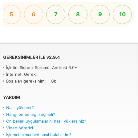
5
6
7
8
9
10
GEREKSINIMLER ILE
v
2.9.4
İşletim Sistemi Sürümü: Android 6.0+
İnternet: Gerekli
Boş alan gereksinimi: 1 Gb
YARDIM
Nasıl yüklenir?
Hangi ön belleği seçmeli?
Ön bellek uygulamalarını nasıl yüklersiniz?
Video öğretici
İşlemci mimarisini nasıl bulabilirim?