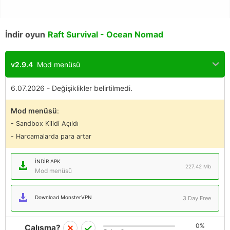
İndir oyun
Raft Survival - Ocean Nomad
v2.9.4
Mod menüsü
6.07.2026 - Değişiklikler belirtilmedi.
Mod menüsü
:
- Sandbox Kilidi Açıldı
- Harcamalarda para artar
İNDIR APK
227.42 Mb
Mod menüsü
Download MonsterVPN
3 Day Free
0%
Çalışma?