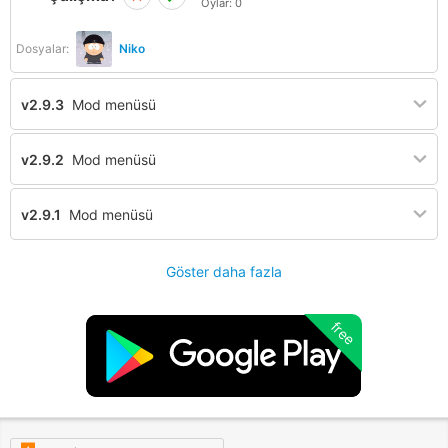
Oylar:
0
Dosyalar:
Niko
v2.9.3
Mod menüsü
v2.9.2
Mod menüsü
v2.9.1
Mod menüsü
Göster daha fazla
free