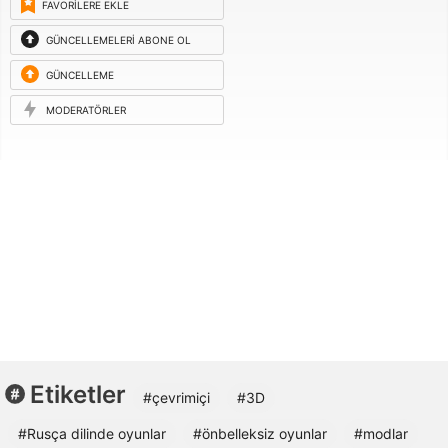
FAVORILERE EKLE
GÜNCELLEMELERI ABONE OL
GÜNCELLEME
ISTEĞI
MODERATÖRLER
Etiketler
#çevrimiçi
#3D
#Rusça dilinde oyunlar
#önbelleksiz oyunlar
#modlar