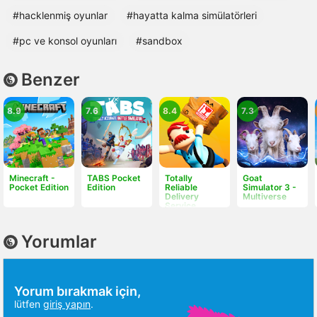
#hacklenmiş oyunlar
#hayatta kalma simülatörleri
#pc ve konsol oyunları
#sandbox
Benzer
8.9
7.6
8.4
7.3
Minecraft -
TABS Pocket
Totally
Goat
Pocket Edition
Edition
Reliable
Simulator 3 -
Delivery
Multiverse
Service
Yorumlar
Yorum bırakmak için,
lütfen
giriş yapın
.