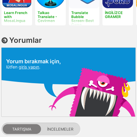
Learn French
Talkao
Translate
İNGİLİZCE
with
Translate -
Bubble
GRAMER
MosaLingua
Çevirmen
Screen-Best
Game
Translator
Yorumlar
Yorum bırakmak için,
lütfen
giriş yapın
.
TARTIŞMA
İNCELEMELER