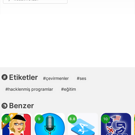
Etiketler
#çevirmenler
#ses
#hacklenmiş programlar
#eğitim
Benzer
9
9
8.8
10