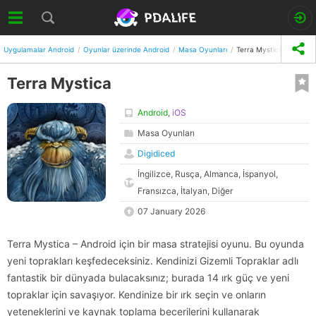
Uygulamalar Android
Oyunlar üzerinde Android
Masa Oyunları
Terra Mystica
Terra Mystica
Android
,
iOS
Masa Oyunları
Digidiced
İngilizce, Rusça, Almanca, İspanyol,
Fransızca, İtalyan, Diğer
07 January 2026
Terra Mystica – Android için bir masa stratejisi oyunu. Bu oyunda
yeni toprakları keşfedeceksiniz. Kendinizi Gizemli Topraklar adlı
fantastik bir dünyada bulacaksınız; burada 14 ırk güç ve yeni
topraklar için savaşıyor. Kendinize bir ırk seçin ve onların
yeteneklerini ve kaynak toplama becerilerini kullanarak