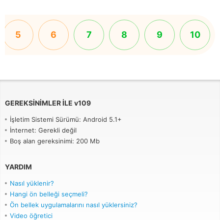
5
6
7
8
9
10
GEREKSINIMLER ILE
v
109
İşletim Sistemi Sürümü: Android 5.1+
İnternet: Gerekli değil
Boş alan gereksinimi: 200 Mb
YARDIM
Nasıl yüklenir?
Hangi ön belleği seçmeli?
Ön bellek uygulamalarını nasıl yüklersiniz?
Video öğretici