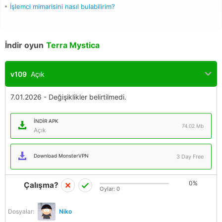
İşlemci mimarisini nasıl bulabilirim?
İndir oyun
Terra Mystica
v109
Açık
7.01.2026 - Değişiklikler belirtilmedi.
İNDIR APK
74.02 Mb
Açık
Download MonsterVPN
3 Day Free
0%
Çalışma?
Oylar:
0
Dosyalar:
Niko