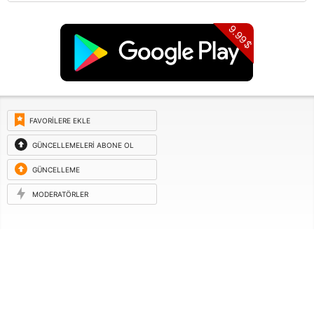
9.99$
FAVORILERE EKLE
GÜNCELLEMELERI ABONE OL
GÜNCELLEME
ISTEĞI
MODERATÖRLER