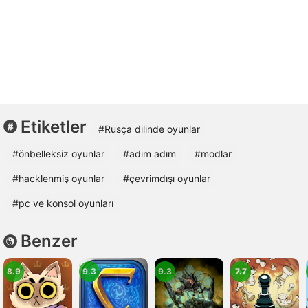
Etiketler
#Rusça dilinde oyunlar
#önbelleksiz oyunlar
#adım adım
#modlar
#hacklenmiş oyunlar
#çevrimdışı oyunlar
#pc ve konsol oyunları
Benzer
8.9
9.3
9.3
7.7