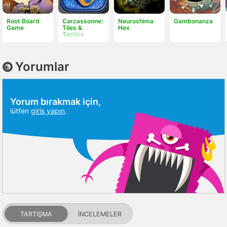
Root Board
Carcassonne:
Neuroshima
Gambonanza
Game
Tiles &
Hex
Tactics
Yorumlar
Yorum bırakmak için,
lütfen
giriş yapın
.
TARTIŞMA
İNCELEMELER