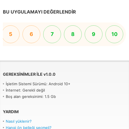
BU UYGULAMAYI DEĞERLENDIR
5
6
7
8
9
10
GEREKSINIMLER ILE
v
1.0.0
İşletim Sistemi Sürümü: Android 10+
İnternet: Gerekli değil
Boş alan gereksinimi: 1.5 Gb
YARDIM
Nasıl yüklenir?
Hangi ön belleği seçmeli?