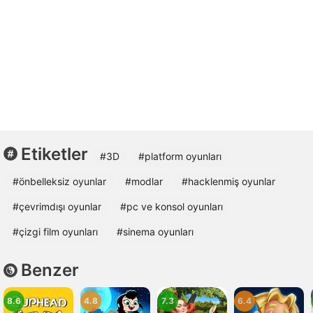
Etiketler
#3D
#platform oyunları
#önbelleksiz oyunlar
#modlar
#hacklenmiş oyunlar
#çevrimdışı oyunlar
#pc ve konsol oyunları
#çizgi film oyunları
#sinema oyunları
Benzer
8.6
4.8
7.3
6.4