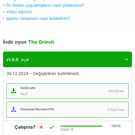
Ön bellek uygulamalarını nasıl yüklersiniz?
Video öğretici
İşlemci mimarisini nasıl bulabilirim?
İndir oyun
The Grinch
v1.0.0
Açık
30.12.2024 - Değişiklikler belirtilmedi.
İNDIR APK
952.09 Mb
Açık
Download MonsterVPN
3 Day Free
100%
Çalışma?
Oylar:
4