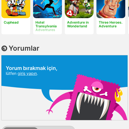
Cuphead
Hotel
Adventure in
Three Heroes.
Transylvania
Wonderland
Adventure
Adventures
Yorumlar
Yorum bırakmak için,
lütfen
giriş yapın
.