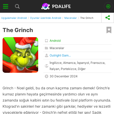
Uygulamalar Android
Oyunlar üzerinde Android
Maceralar
The Grinch
The Grinch
Android
Maceralar
Outright Gam...
İngilizce, Almanca, İspanyol, Fransızca,
İtalyan, Portekizce, Diğer
30 December 2024
Grinch - Noel geldi, bu da onun kaçırma zamanı demek! Grinch'e
kurnaz planını hayata geçirmesinde yardımcı olun ve aynı
zamanda soğuk kalbini ısıtın bu festivale özel platform oyununda.
Ktograd'ın sakinleri her zamanki gibi şarkılar, hediyeler ve lezzetli
yiyeceklerle eğleniyor - Grinch'in nefret ettiği her şey! Sadık