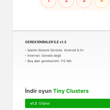
1
2
3
4
GEREKSINIMLER ILE
v
1.3
İşletim Sistemi Sürümü: Android 6.0+
İnternet: Gerekli değil
Boş alan gereksinimi: 112 Mb
İndir oyun
Tiny Clusters
v1.3
Orijinal