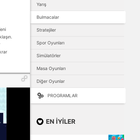
Yarış
Bulmacalar
eni
Stratejiler
laşın.
Spor Oyunları
r
krar
Simülatörler
Masa Oyunları
Diğer Oyunlar
PROGRAMLAR
EN IYILER