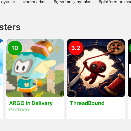
 oyunlar
#adım adım
#çevrimdışı oyunlar
#platform bulma
sters
10
3.2
ARGO in Delivery
ThreadBound
Protocol