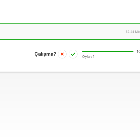
52.44 Mb
1
Çalışma?
Oylar:
1