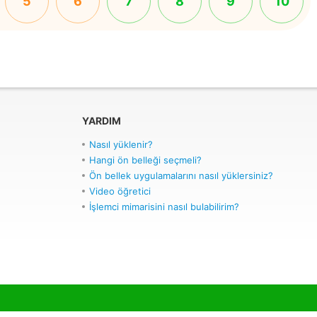
5
6
7
8
9
10
YARDIM
Nasıl yüklenir?
Hangi ön belleği seçmeli?
Ön bellek uygulamalarını nasıl yüklersiniz?
Video öğretici
İşlemci mimarisini nasıl bulabilirim?