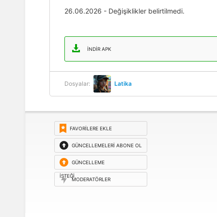
26.06.2026 - Değişiklikler belirtilmedi.
İNDIR APK
Dosyalar:
Latika
FAVORILERE EKLE
GÜNCELLEMELERI ABONE OL
GÜNCELLEME
ISTEĞI
MODERATÖRLER