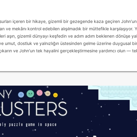
urları içeren bir hikaye, gizemli bir gezegende kaza geçiren John'un
n ve mekânı kontrol edebilen alışılmadık bir müttefikle karşılaşıyor. Y
leri aşın, gizemli dünyayı keşfedin ve adım adım beklenen dönüşe yak
ve umut, dostluk ve yalnızlığın üstesinden gelme üzerine duygusal bi
 çıkarın ve John'un tek hayalini gerçekleştirmesine yardımcı olun — te