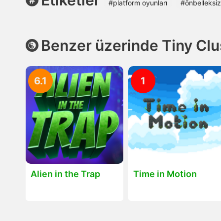
Etiketler
#platform oyunları
#önbelleksiz
Benzer üzerinde Tiny Clu
6.1
1
Alien in the Trap
Time in Motion