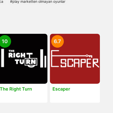
ca
#play marketten olmayan oyunlar
10
6.7
The Right Turn
Escaper