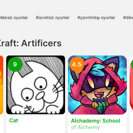
lleksiz oyunlar
#ücretsiz oyunlar
#çevrimdışı oyunlar
#dik
aft: Artificers
9
4.5
Cat
Alchademy: School
of Alchemy