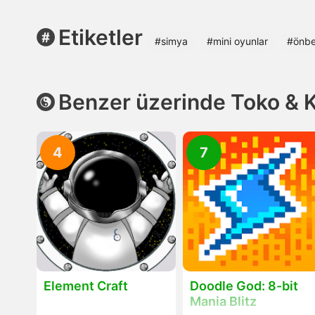
Etiketler
#simya
#mini oyunlar
#önbe
Benzer üzerinde Toko & Kr
4
7
Element Craft
Doodle God: 8-bit
Mania Blitz