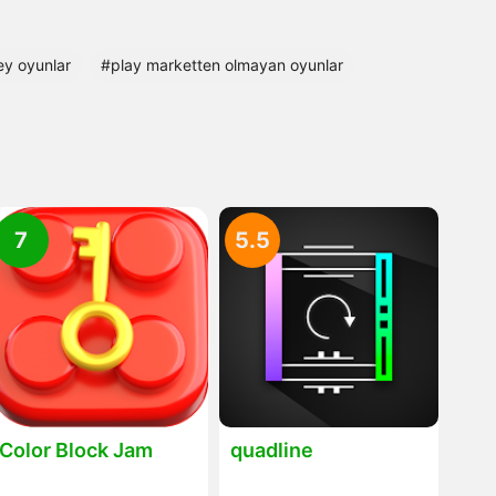
ey oyunlar
#play marketten olmayan oyunlar
7
5.5
Color Block Jam
quadline