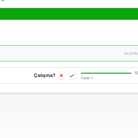
43.33 Mb
1
Çalışma?
Oylar:
1