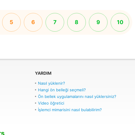
5
6
7
8
9
10
YARDIM
Nasıl yüklenir?
Hangi ön belleği seçmeli?
Ön bellek uygulamalarını nasıl yüklersiniz?
Video öğretici
İşlemci mimarisini nasıl bulabilirim?
rs