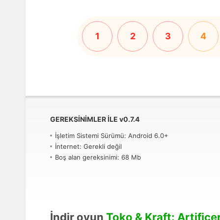
1
2
3
4
GEREKSINIMLER ILE
v
0.7.4
İşletim Sistemi Sürümü: Android 6.0+
İnternet: Gerekli değil
Boş alan gereksinimi: 68 Mb
İndir oyun
Toko & Kraft: Artifice