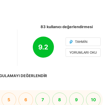
83 kullanıcı değerlendirmesi
TAHMIN
9.2
YORUMLARI OKU
GULAMAYI DEĞERLENDIR
5
6
7
8
9
10