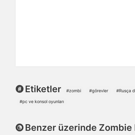
Etiketler
#zombi
#görevler
#Rusça di
#pc ve konsol oyunları
Benzer üzerinde Zombie 