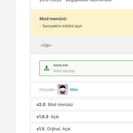
Mod menüsü
:
- Seviyelerin kilidini açın
<\/p>
İNDIR APK
Mod menüsü
Dosyalar:
Niko
v2.0
Mod menüsü
v1.6.3
Açık
v1.5
Orijinal. Açık