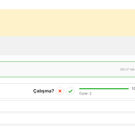
190.07 Mb
1
Çalışma?
Oylar:
2