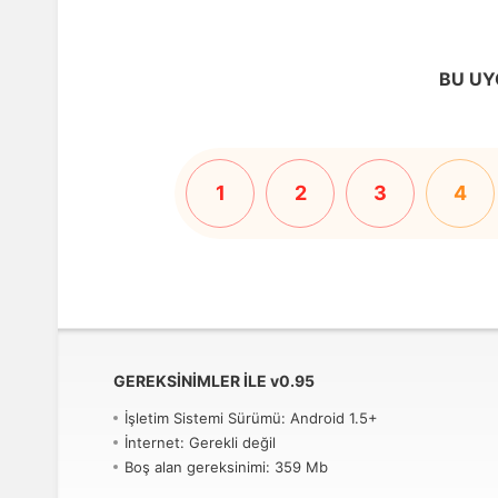
BU UY
1
2
3
4
GEREKSINIMLER ILE
v
0.95
İşletim Sistemi Sürümü: Android 1.5+
İnternet: Gerekli değil
Boş alan gereksinimi: 359 Mb