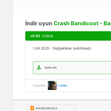
İndir oyun
Crash Bandicoot - Ba
v0.95
Orijinal
1.04.2025 - Değişiklikler belirtilmedi.
İNDIR APK
Dosyalar:
Latika
FAVORILERE EKLE