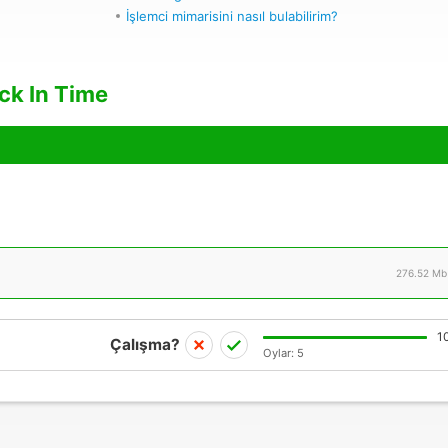
İşlemci mimarisini nasıl bulabilirim?
ck In Time
276.52 Mb
1
Çalışma?
Oylar:
5