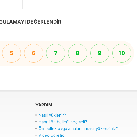
GULAMAYI DEĞERLENDIR
5
6
7
8
9
10
YARDIM
Nasıl yüklenir?
Hangi ön belleği seçmeli?
Ön bellek uygulamalarını nasıl yüklersiniz?
Video öğretici