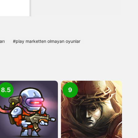
arı
#play marketten olmayan oyunlar
8.5
9