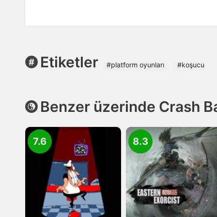
Etiketler
#platform oyunları
#koşucu
Benzer üzerinde Crash Ba
7.6
8.3