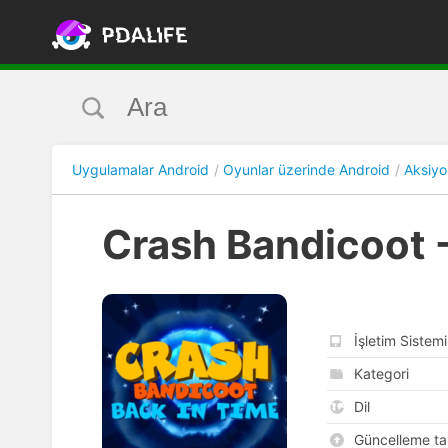
Uygulamalar Android
Oyunlar üzerinde Android
Aksiyo
Crash Bandicoot -
İşletim Sistemi
Kategori
Dil
Güncelleme tar