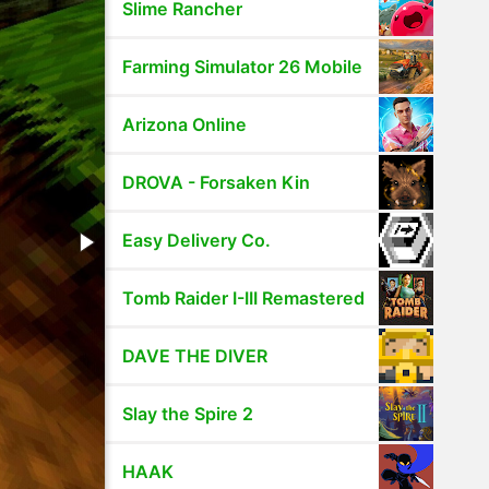
Slime Rancher
Farming Simulator 26 Mobile
Arizona Online
DROVA - Forsaken Kin
Easy Delivery Co.
Tomb Raider I-III Remastered
DAVE THE DIVER
Slay the Spire 2
HAAK