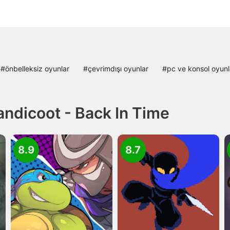
#önbelleksiz oyunlar
#çevrimdışı oyunlar
#pc ve konsol oyunl
ndicoot - Back In Time
8.9
8.7