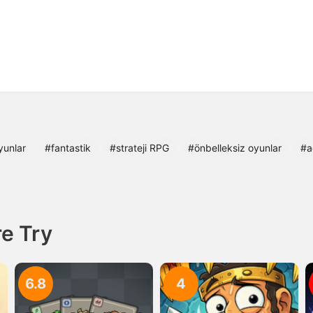
yunlar
#fantastik
#strateji RPG
#önbelleksiz oyunlar
#a
e Try
6.8
4