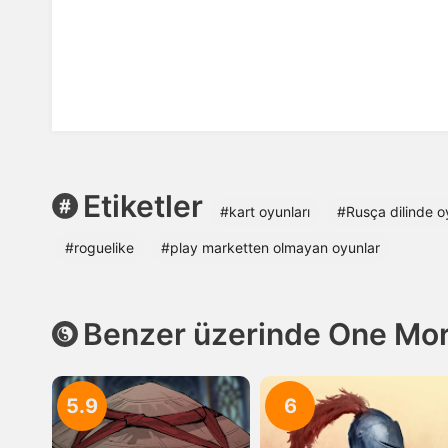
Etiketler
#kart oyunları
#Rusça dilinde o
#roguelike
#play marketten olmayan oyunlar
Benzer üzerinde One Mor
5.9
6