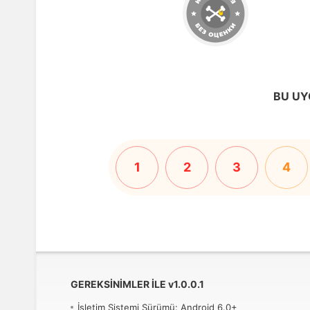
BU UY
1
2
3
4
GEREKSINIMLER ILE
v
1.0.0.1
İşletim Sistemi Sürümü: Android 6.0+