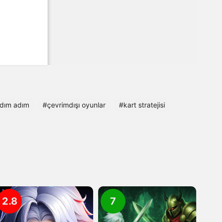
dım adım
#çevrimdışı oyunlar
#kart stratejisi
2.8
7