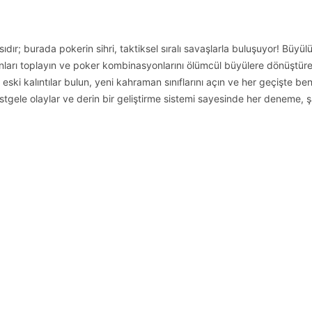
ır; burada pokerin sihri, taktiksel sıralı savaşlarla buluşuyor! Büyül
onları toplayın ve poker kombinasyonlarını ölümcül büyülere dönüştür
p, eski kalıntılar bulun, yeni kahraman sınıflarını açın ve her geçişte be
rastgele olaylar ve derin bir geliştirme sistemi sayesinde her deneme, 