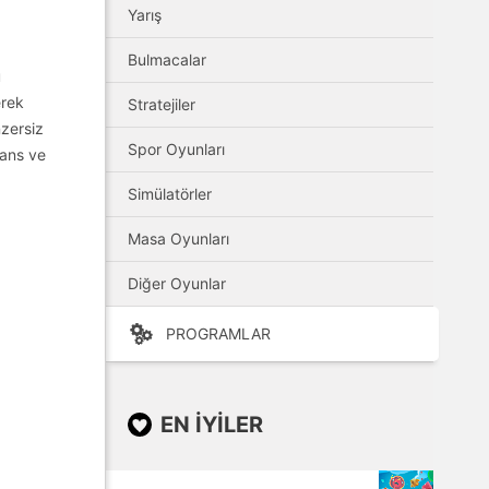
Yarış
Bulmacalar
ü
erek
Stratejiler
nzersiz
Spor Oyunları
şans ve
Simülatörler
Masa Oyunları
Diğer Oyunlar
PROGRAMLAR
EN IYILER