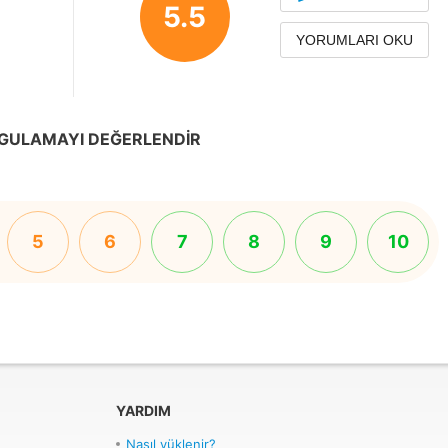
5.5
YORUMLARI OKU
GULAMAYI DEĞERLENDIR
5
6
7
8
9
10
YARDIM
Nasıl yüklenir?