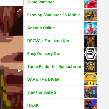
Slime Rancher
Farming Simulator 26 Mobile
Arizona Online
DROVA - Forsaken Kin
Easy Delivery Co.
Tomb Raider I-III Remastered
DAVE THE DIVER
Slay the Spire 2
HAAK