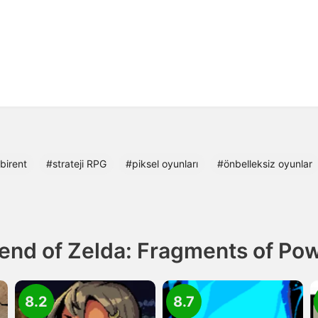
birent
#strateji RPG
#piksel oyunları
#önbelleksiz oyunlar
end of Zelda: Fragments of Po
8.2
8.7