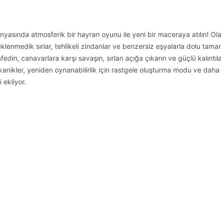
yasında atmosferik bir hayran oyunu ile yeni bir maceraya atılın! Ola
eklenmedik sırlar, tehlikeli zindanlar ve benzersiz eşyalarla dolu tam
n, canavarlara karşı savaşın, sırları açığa çıkarın ve güçlü kalıntıla
kanikler, yeniden oynanabilirlik için rastgele oluşturma modu ve daha
i ekliyor.