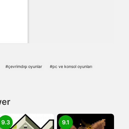
#çevrimdışı oyunlar
#pc ve konsol oyunları
wer
9.3
9.1