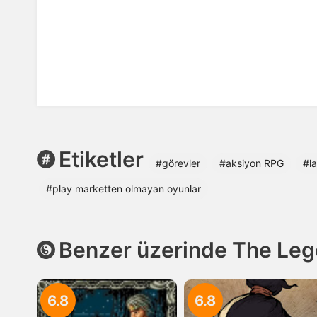
Etiketler
#görevler
#aksiyon RPG
#la
#play marketten olmayan oyunlar
Benzer üzerinde The Leg
6.8
6.8