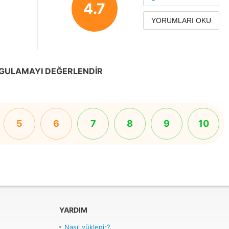
4.7
YORUMLARI OKU
GULAMAYI DEĞERLENDIR
5
6
7
8
9
10
YARDIM
Nasıl yüklenir?