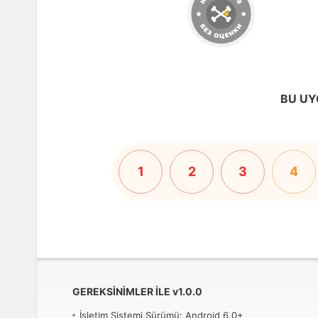
BU UY
1
2
3
4
GEREKSINIMLER ILE
v
1.0.0
İşletim Sistemi Sürümü: Android 6.0+