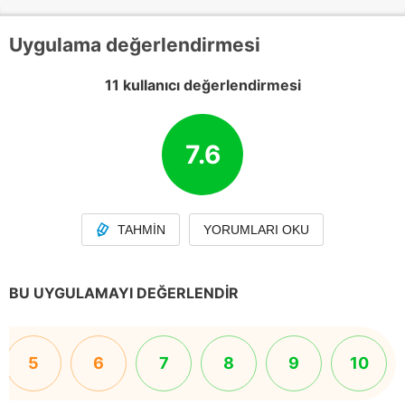
Uygulama değerlendirmesi
11 kullanıcı değerlendirmesi
7.6
TAHMIN
YORUMLARI OKU
BU UYGULAMAYI DEĞERLENDIR
5
6
7
8
9
10