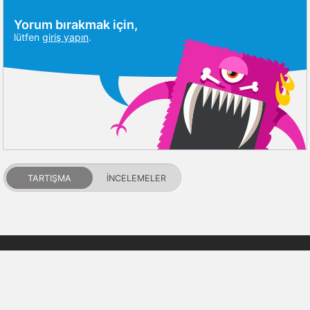
Yorum bırakmak için,
lütfen
giriş yapın
.
TARTIŞMA
İNCELEMELER