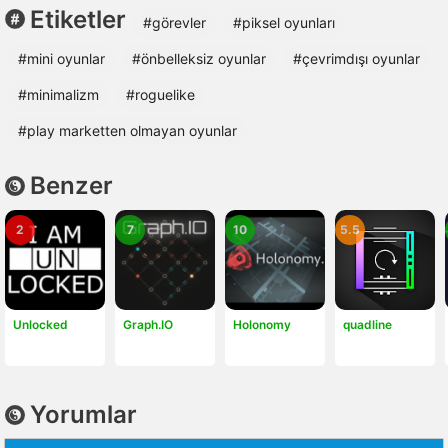
Etiketler
#görevler
#piksel oyunları
#mini oyunlar
#önbelleksiz oyunlar
#çevrimdışı oyunlar
#minimalizm
#roguelike
#play marketten olmayan oyunlar
Benzer
2
7
10
5.5
Unlocked
Graph.IO
Holonomy
quadline
Yorumlar