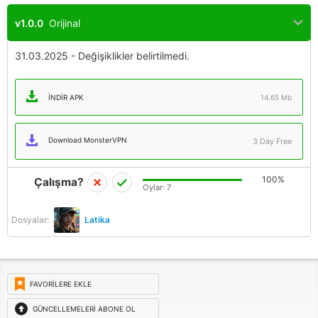
v1.0.0
Orijinal
31.03.2025 - Değişiklikler belirtilmedi.
İNDIR APK
14.65 Mb
Download MonsterVPN
3 Day Free
100%
Çalışma?
Oylar:
7
Dosyalar:
Latika
FAVORILERE EKLE
GÜNCELLEMELERI ABONE OL